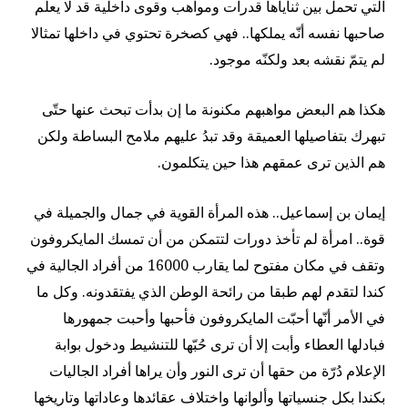
التي تحمل بين ثناياها قدرات ومواهب وقوى داخلية قد لا يعلم
صاحبها نفسه أنّه يملكها.. فهي كصخرة تحتوي في داخلها تمثالا
لم يتمّ نقشه بعد ولكنّه موجود.
هكذا هم البعض مواهبهم مكنونة ما إن بدأت تبحث عنها حتّى
تبهرك بتفاصيلها العميقة وقد تبدُ عليهم ملامح البساطة ولكن
هم الذين ترى عمقهم هذا حين يتكلمون.
إيمان بن إسماعيل.. هذه المرأة القوية في جمال والجميلة في
قوة.. امرأة لم تأخذ دورات لتتمكن من أن تمسك المايكروفون
وتقف في مكان مفتوح لما يقارب 16000 من أفراد الجالية في
كندا لتقدم لهم طبقا من رائحة الوطن الذي يفتقدونه. وكل ما
في الأمر أنّها أحبّت المايكروفون فأحبها وأحبت جمهورها
فبادلها العطاء وأبت إلا أن ترى حُبّها للتنشيط ودخول بوابة
الإعلام دُرّة من حقها أن ترى النور وأن يراها أفراد الجاليات
بكندا بكل جنسياتها وألوانها واختلاف عقائدها وعاداتها وتاريخها