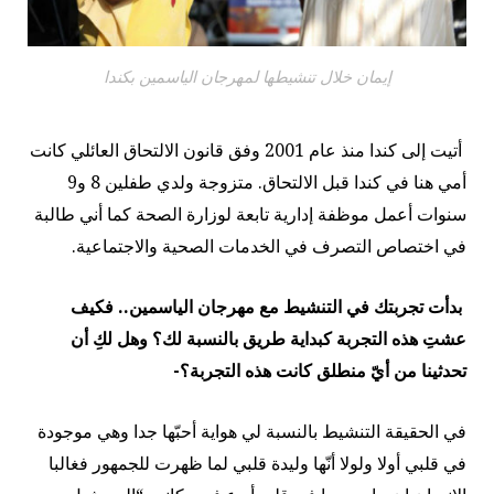
إيمان خلال تنشيطها لمهرجان الياسمين بكندا
أتيت إلى كندا منذ عام 2001 وفق قانون الالتحاق العائلي كانت
أمي هنا في كندا قبل الالتحاق. متزوجة ولدي طفلين 8 و9
سنوات أعمل موظفة إدارية تابعة لوزارة الصحة كما أني طالبة
في اختصاص التصرف في الخدمات الصحية والاجتماعية.
بدأت تجربتك في التنشيط مع مهرجان الياسمين.. فكيف
عشتِ هذه التجربة كبداية طريق بالنسبة لك؟ وهل لكِ أن
تحدثينا من أيّ منطلق كانت هذه التجربة؟-
في الحقيقة التنشيط بالنسبة لي هواية أحبّها جدا وهي موجودة
في قلبي أولا ولولا أنّها وليدة قلبي لما ظهرت للجمهور فغالبا