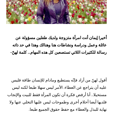
أخيرا إيمان أنت امرأة متزوجة ولديك طفلين مسؤولة عن
عائلة وعمل ودراسة ونشاطات هنا وهنالك وهذا في حد ذاته
رسالة للكثيرات اللاتي تستصعبن كل هذه المهام.. كلمة لهنّ-
أقول لهنّ من أراد فإنّه يستطيع ومادام للإنسان طاقة فليس
عليه أن يتراجع عن العطاء. الأمر ليس سهلا طبعا لكنه ليس
مستحيلا.. أنا أرفض فكرة أن تكون المرأة فقط للبيت والإنجاب
فلديها أيضا أحلام أخرى وطموحات ليس عليها التخلي عنها ولا
نهاية للبذل والعطاء مع حفظ حقوق الجميع طبعا.