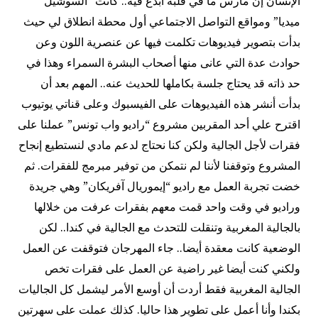
الإنسان إن مارس ما في قلبه أبدع فيه.. كانت “السوشيل
ميديا” ومواقع التواصل الاجتماعي أول محطة انطلاق لي حيث
بدأت بتصوير فيديوهات تكلمت فيها عن عنصرية اللون وعن
حوادث عدة التي عانى منها أصحاب البشرة السمراء وهذا في
حد ذاته قد يحتاج جلسة بكاملها للحديث عنه.. المهم بعد أن
بدأت أنشر هذه الفيديوهات على الفيسبوك وعلى قناتي يوتيوب
اقترح علي أحد المقربين مشروع “راديو واب تونس” عملنا على
فقرات لأجل الجالية ولكن كنا نحتاج لدعم مادي لنستطيع إنجاح
المشروع وتوقفنا لأننا لم نتمكن من توفير مبرمج للفقرات. ثم
خضت تجربة العمل مع راديو “إيموريال آفريكان” وهي جريدة
وراديو في وقت واحد قمت معهم بفقرات عرفت من خلالها
بالجالية المغربية وتنقلت للتحدث مع الجالية في كندا.. لكن
الوضعية كانت معقدة أيضا.. جاء المهرجان فتوقفت عن العمل
ولكني كنت أيضا غير راضية عن العمل على فقرات تخص
الجالية المغربية فقط أردت أن أوسع الأمر ليشمل كل الجاليات
بكندا وأنا أعمل على تطوير هذا حاليا. كذلك عملت على سهرتين