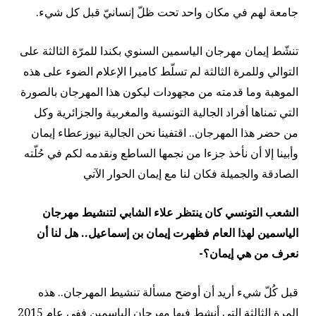
جامعة لهم في مكان واحد تحت ظلّ إنسانيّ قبل كل شيء.
تنشّط إيمان مهرجان الياسمين السنوي بكندا للمرّة الثالثة على
التوالي وللمرة الثالثة لم تسلّط كاميرا الإعلام الضوء على هذه
الموهبة وما قدمته من مجهودات ليكون هذا المهرجان بالصورة
التي تمناها أفراد الجالية التونسية والمغربية والجزائرية وكل
من حضر هذا المهرجان.. اقتفينا نحن الجالية نيوزعطاء إيمان
وأبينا إلا أن نأخذ جزءا من نجمها الساطع ونقدمه لكم في حُلّته
الصادقة والجميلة فكان لنا مع إيمان الحوار الآتي
الشعب التونسي كان ينتظر علاء الشابي لتنشيط مهرجان
الياسمين لهذا العام فظهرت إيمان بن إسماعيل.. هل لنا أن
نعرف من هي إيمان؟-
قبل كُلّ شيء أريد أن أوضح مسألة تنشيط المهرجان.. هذه
المرة الثالثة التي أنشط فيها مهرجان الياسمين ففي عام 2015