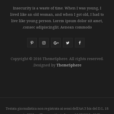
Insecurity is a waste of time. When I was young, I
lived like an old woman, and when I got old, I had to
live like young person. Lorem ipsum dolor sit amet,
consec adipiscinglit. Aenean commodo.
P
I
G
T
F
i
n
o
w
a
Copyright © 2016 ThemeSphere. All rights reserved.
n
s
o
i
c
.
Designed by
ThemeSphere
t
t
g
t
e
e
a
l
t
b
r
g
e
e
o
e
r
P
r
o
s
a
l
k
Testata giornalistica non registrata ai sensi dell’Art.3 bis del D.L. 18