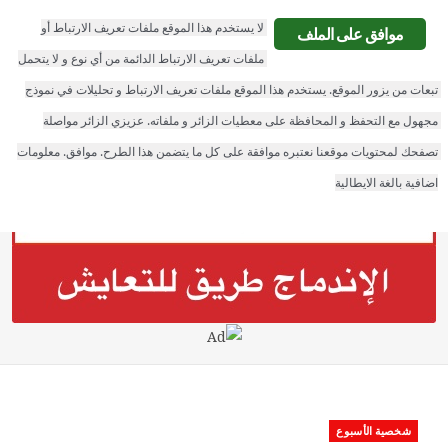
F
T
G
L
لا يستخدم هذا الموقع ملفات تعريف الارتباط أو 
موافق على الملف
a
w
o
i
ملفات تعريف الارتباط الدائمة من أي نوع و لا يتحمل 
الجالية نيوز
تبعات من يزور الموقع. يستخدم هذا الموقع ملفات تعريف الارتباط و تحليلات في نموذج 
c
i
o
n
مجهول مع التحفظ و المحافظة على معطيات الزائر و ملفاته. عزيزي الزائر مواصلة 
e
t
g
k
تصفحك لمحتويات موقعنا نعتبره موافقة على كل ما يتضمن هذا الطرح. موافق. معلومات 
b
t
l
e
اضافية بالغة الايطالية
o
e
e
d
o
r
P
I
k
l
n
u
s
شخصية الأسبوع