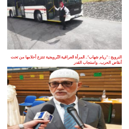
النرويج : “ريام شهاب”.. المرأة العراقية النّرويجية تنتزع أحلامها من تحت
أنقاض الحرب.. واستجاب القدر