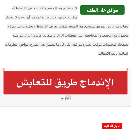
F
T
G
L
لا يستخدم هذا الموقع ملفات تعريف الارتباط أو 
موافق على الملف
a
w
o
i
ملفات تعريف الارتباط الدائمة من أي نوع و لا يتحمل 
الجالية نيوز
تبعات من يزور الموقع. يستخدم هذا الموقع ملفات تعريف الارتباط و تحليلات في نموذج 
c
i
o
n
مجهول مع التحفظ و المحافظة على معطيات الزائر و ملفاته. عزيزي الزائر مواصلة 
e
t
g
k
تصفحك لمحتويات موقعنا نعتبره موافقة على كل ما يتضمن هذا الطرح. موافق. معلومات 
b
t
l
e
اضافية بالغة الايطالية
o
e
e
d
o
r
P
I
k
l
n
u
s
اخبار الجالية