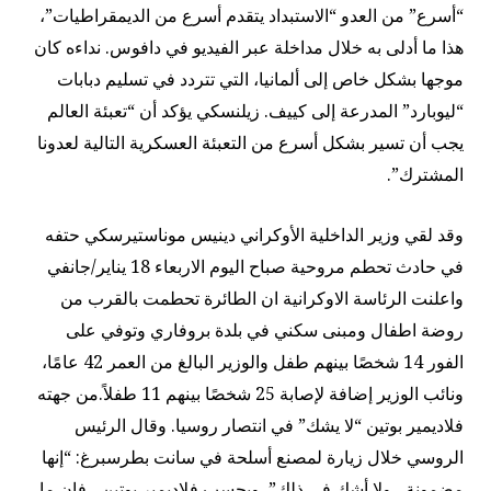
“أسرع” من العدو “الاستبداد يتقدم أسرع من الديمقراطيات”،
هذا ما أدلى به خلال مداخلة عبر الفيديو في دافوس. نداءه كان
موجها بشكل خاص إلى ألمانيا، التي تتردد في تسليم دبابات
“ليوبارد” المدرعة إلى كييف. زيلنسكي يؤكد أن “تعبئة العالم
يجب أن تسير بشكل أسرع من التعبئة العسكرية التالية لعدونا
المشترك”.
وقد لقي وزير الداخلية الأوكراني دينيس موناستيرسكي حتفه
في حادث تحطم مروحية صباح اليوم الاربعاء 18 يناير/جانفي
واعلنت الرئاسة الاوكرانية ان الطائرة تحطمت بالقرب من
روضة اطفال ومبنى سكني في بلدة بروفاري وتوفي على
الفور 14 شخصًا بينهم طفل والوزير البالغ من العمر 42 عامًا،
ونائب الوزير إضافة لإصابة 25 شخصًا بينهم 11 طفلاً.من جهته
فلاديمير بوتين “لا يشك” في انتصار روسيا. وقال الرئيس
الروسي خلال زيارة لمصنع أسلحة في سانت بطرسبرغ: “إنها
مضمونة ، ولا أشك في ذلك”. وبحسب فلاديمير بوتين ، فإن ما