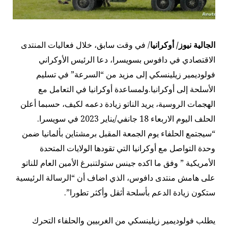
الجالية نيوز/ أوكرانيا
/ في وقت سابق، خلال فعاليات المنتدى
الاقتصادي في دافوس بسويسرا، دعا الرئيس الأوكراني
فولوديمير زيلينسكي إلى مزيد من “السرعة” في تسليم
الأسلحة إلى أوكرانيا.ولمساعدة أوكرانيا في التعامل مع
الهجمات الروسية، يريد الناتو زيادة دعمه لكيف، حسبما أعلن
الحلف اليوم الاربعاء 18 جانفي/يناير 2023 في سويسرا.
“سيجتمع الحلفاء يوم الجمعة المقبل برمشتاين بألمانيا ضمن
وحدة التواصل مع أوكرانيا التي تقودها الولايات المتحدة
الأمريكية ” وفق ما اكده جينس ستولتنبرغ الأمين العام للناتو
على هامش منتدى دافوس، الذي اضاف أن “الرسالة الرئيسية
ستكون زيادة الدعم بأسلحة أثقل وأكثر تطورا”.
يطلب فولوديمير زيلينسكي من الغربيين والحلفاء التحرك