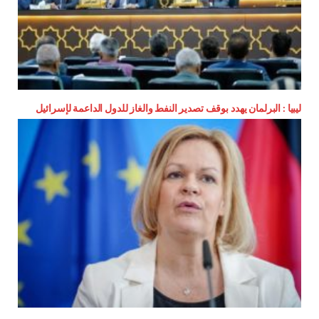
ليبيا : البرلمان يهدد بوقف تصدير النفط والغاز للدول الداعمة لإسرائيل