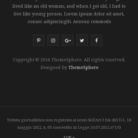
lived like an old woman, and when I got old, I had to
live like young person. Lorem ipsum dolor sit amet,
consec adipiscinglit. Aenean commodo.
P
I
G
T
F
i
n
o
w
a
Copyright © 2016 ThemeSphere. All rights reserved.
n
s
o
i
c
.
Designed by
ThemeSphere
t
t
g
t
e
e
a
l
t
b
r
g
e
e
o
e
r
P
r
o
s
a
l
k
Testata giornalistica non registrata ai sensi dell’Art.3 bis del D.L. 18
maggio 2012, n. 63 convertito in Legge 16.07.2012 n°103
t
m
u
TOP