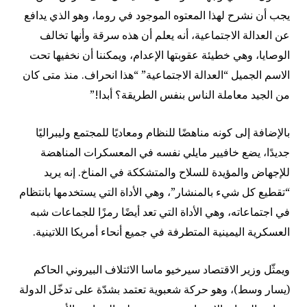
يجب أن نشرح لهذا المعتوه الموجود في روما، وهو الذي يدافع
عن العدالة الاجتماعية، أنه يعلم أن هذه سرقة وأنها تخالف
الوصايا، وهي خطيئة عقوبتها الإعدام، ويمكننا أن نخفيها تحت
الاسم الجميل “العدالة الاجتماعية” “هذا انحراف. منذ متى كان
من الجيد معاملة الناس بنفس الطريقة؟ أبدا!”
بالإضافة إلى كونه مناهضًا للنظام ومعاديًا للمجتمع وليبراليًا
جديدًا، يضع خافيير مايلي نفسه في المعسكرات المناهضة
للإجهاض والمؤيدة للسلاح والمتشككة في المناخ. إنه يريد
“تقطيع كل شيء بالمنشار”، وهي الأداة التي يستخدمها بانتظام
في اجتماعاته، وهي الأداة التي تعد أيضًا رمزًا للجماعات شبه
العسكرية اليمينية المتطرفة في جميع أنحاء أمريكا اللاتينية.
ويمثّل وزير الاقتصاد سيرخيو ماسا الائتلاف البيروني الحاكم
(يسار وسط)، وهو حركة شعبوية تعتمد بشدّة على تدخّل الدولة