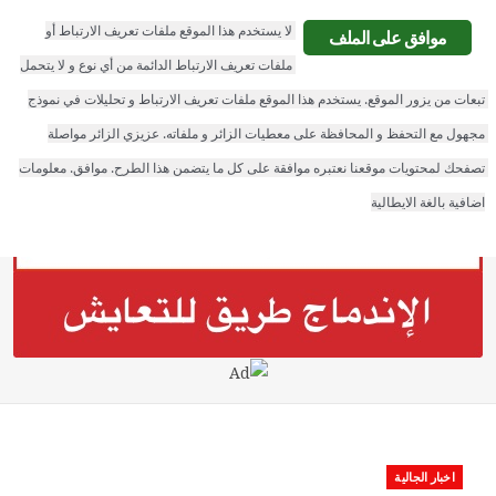
F
T
G
L
لا يستخدم هذا الموقع ملفات تعريف الارتباط أو 
موافق على الملف
a
w
o
i
ملفات تعريف الارتباط الدائمة من أي نوع و لا يتحمل 
الجالية نيوز
تبعات من يزور الموقع. يستخدم هذا الموقع ملفات تعريف الارتباط و تحليلات في نموذج 
c
i
o
n
مجهول مع التحفظ و المحافظة على معطيات الزائر و ملفاته. عزيزي الزائر مواصلة 
e
t
g
k
تصفحك لمحتويات موقعنا نعتبره موافقة على كل ما يتضمن هذا الطرح. موافق. معلومات 
b
t
l
e
اضافية بالغة الايطالية
o
e
e
d
o
r
P
I
k
l
n
u
s
اخبار الجالية