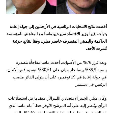
أفضت نتائج الانتخابات الرئاسية في الأرجنتين إلى جولة إعادة
يتواجه فيها وزير الاقتصاد سيرخيو ماسا مع المناهض للمؤسسة
الحاكمة واليميني المتطرف خافيير ميلي، وفقا لنتائج جزئية
نُشرت الأحد
.
وبعد فرز 76% من الأصوات، أحدث ماسا مفاجأة بتصدره
بنسبة 35,9% بينما حاز ميلي على 30,51%. وسيتنافس الاثنان
في جولة إعادة في 19 نوفمبر، على أن يتولى الفائز منصب
الرئيس في ديسمبر
وكان ميلي الخبير الاقتصادي الليبرالي متقدما في استطلاعات
الرأي ويُنظر إليه على أنه المرشح الأوفر حظا أمام ماسا الذي
بلغ التضخم في ظل توليه وزارة الاقتصاد نحو 140% والفقر