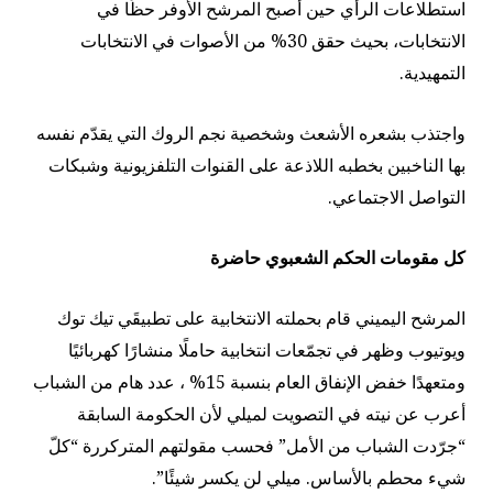
استطلاعات الرأي حين أصبح المرشح الأوفر حظًا في
الانتخابات، بحيث حقق 30% من الأصوات في الانتخابات
التمهيدية.
واجتذب بشعره الأشعث وشخصية نجم الروك التي يقدّم نفسه
بها الناخبين بخطبه اللاذعة على القنوات التلفزيونية وشبكات
التواصل الاجتماعي.
كل مقومات الحكم الشعبوي حاضرة
المرشح اليميني قام بحملته الانتخابية على تطبيقَي تيك توك
ويوتيوب وظهر في تجمّعات انتخابية حاملًا منشارًا كهربائيًا
ومتعهدًا خفض الإنفاق العام بنسبة 15% ، عدد هام من الشباب
أعرب عن نيته في التصويت لميلي لأن الحكومة السابقة
“جرّدت الشباب من الأمل” فحسب مقولتهم المتركررة “كلّ
شيء محطم بالأساس. ميلي لن يكسر شيئًا”.