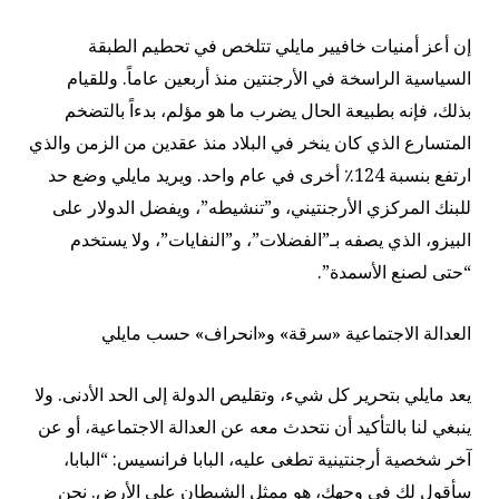
إن أعز أمنيات خافيير مايلي تتلخص في تحطيم الطبقة
السياسية الراسخة في الأرجنتين منذ أربعين عاماً. وللقيام
بذلك، فإنه بطبيعة الحال يضرب ما هو مؤلم، بدءاً بالتضخم
المتسارع الذي كان ينخر في البلاد منذ عقدين من الزمن والذي
ارتفع بنسبة 124٪ أخرى في عام واحد. ويريد مايلي وضع حد
للبنك المركزي الأرجنتيني، و”تنشيطه”، ويفضل الدولار على
البيزو، الذي يصفه بـ”الفضلات”، و”النفايات”، ولا يستخدم
“حتى لصنع الأسمدة”.
العدالة الاجتماعية «سرقة» و«انحراف» حسب مايلي
يعد مايلي بتحرير كل شيء، وتقليص الدولة إلى الحد الأدنى. ولا
ينبغي لنا بالتأكيد أن نتحدث معه عن العدالة الاجتماعية، أو عن
آخر شخصية أرجنتينية تطغى عليه، البابا فرانسيس: “البابا،
سأقول لك في وجهك، هو ممثل الشيطان على الأرض. نحن