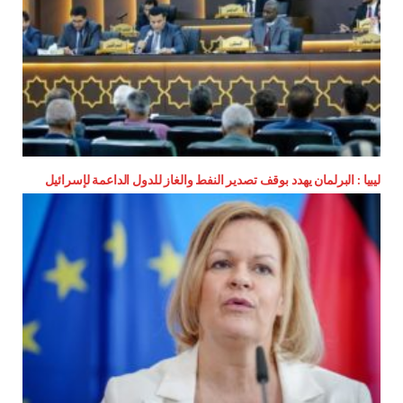
ليبيا : البرلمان يهدد بوقف تصدير النفط والغاز للدول الداعمة لإسرائيل